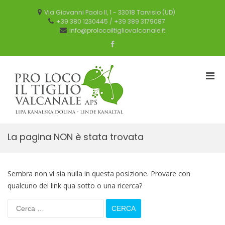
Salta
al
Via Giovanni Paolo II, 1 - 33018 Tarvisio (UD)
contenuto
+39 380 1230445 / +39 389 3179087
info@prolocoiltigliovalcanale.it
Facebook
Men
prin
Proloco Il Tiglio
per
valcanale
la
visu
Mobi
La pagina NON è stata trovata
Sembra non vi sia nulla in questa posizione. Provare con
qualcuno dei link qua sotto o una ricerca?
Ricerca
per: