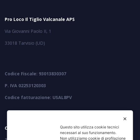
Pro Loco Il Tiglio Valcanale APS
Via Giovanni Paolo II, 1
33018 Tarvisio (UD)
Codice Fiscale: 93013830307
P. IVA 02253120303
Codice fatturazione: USAL8PV
✕
Questo sito utilizza cookie tecnici
Contatti
necessari al suo funzionamento.
Non utilizziamo cookie di profilazione
Telefono: +39 380 1230445 / +39 389 3179087